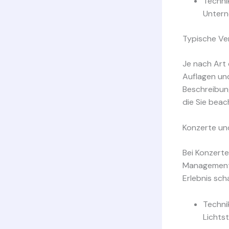
Techni
Unter
Typische Ve
Je nach Art 
Auflagen un
Beschreibun
die Sie beac
Konzerte und
Bei Konzert
Management 
Erlebnis sch
Techni
Lichts