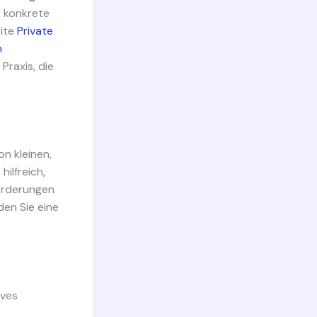
e
konkrete
eite
Private
n
Praxis, die
n kleinen,
hilfreich,
forderungen
den Sie eine
ives