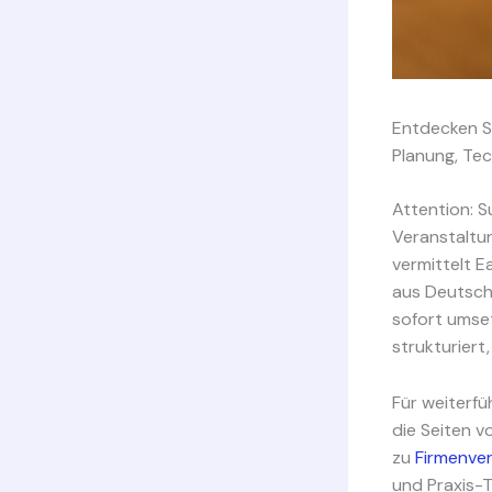
Entdecken Si
Planung, Tec
Attention: 
Veranstaltun
vermittelt E
aus Deutschl
sofort umset
strukturier
Für weiterfü
die Seiten 
zu
Firmenve
und Praxis-T