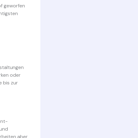
pf geworfen
htigsten
staltungen
ärken oder
e bis zur
ent-
 und
rbeiten aber