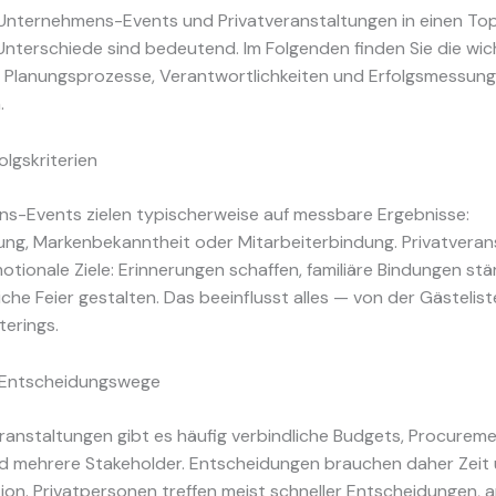
Unternehmens-Events und Privatveranstaltungen in einen To
nterschiede sind bedeutend. Im Folgenden finden Sie die wic
e Planungsprozesse, Verantwortlichkeiten und Erfolgsmessung
.
olgskriterien
s-Events zielen typischerweise auf messbare Ergebnisse:
ng, Markenbekanntheit oder Mitarbeiterbindung. Privatveran
otionale Ziele: Erinnerungen schaffen, familiäre Bindungen st
iche Feier gestalten. Das beeinflusst alles — von der Gästelist
erings.
 Entscheidungswege
ranstaltungen gibt es häufig verbindliche Budgets, Procurem
d mehrere Stakeholder. Entscheidungen brauchen daher Zeit
n. Privatpersonen treffen meist schneller Entscheidungen, a