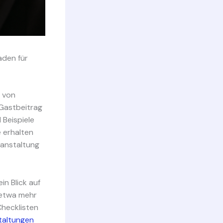
aden für
n von
 Gastbeitrag
 Beispiele
e erhalten
ranstaltung
in Blick auf
 etwa mehr
Checklisten
taltungen