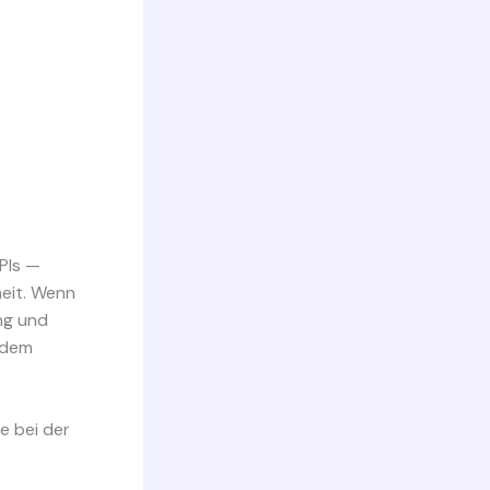
PIs —
heit. Wenn
ng und
r dem
e bei der