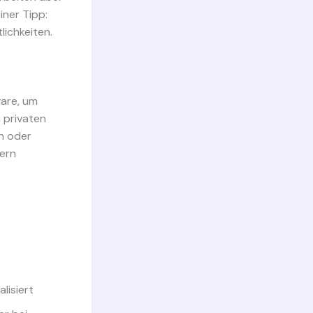
iner Tipp:
lichkeiten.
are, um
 privaten
n oder
iern
lisiert