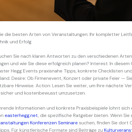
e die besten Arten von Veranstaltungen: Ihr kompletter Leitf
hnik und Erfolg
Suchen Sie nach klaren Antworten zu den verschiedenen Arte
gen und wie Sie diese erfolgreich planen? Interest: In diesem
aster Hegg Events praxisnahe Tipps, konkrete Checklisten und
and. Desire: Ob Firmenevent, Konzert oder private Feier — Si
zbare Hinweise. Action: Lesen Sie weiter, um Ihre nächste Ve
t, sicher und kostenbewusst umzusetzen.
hrende Informationen und konkrete Praxisbeispiele lohnt sich e
von
easterhegg.net
, die spezifische Ratgeber bieten. Wenn Sie
ranstaltungen Konferenzen Seminare
suchen, finden Sie dort 
ipps. Für künstlerische Formate sind Beiträge zu
Kulturverans