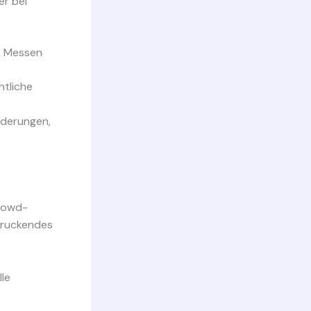
er bei
s Messen
htliche
rderungen,
Crowd-
druckendes
lle