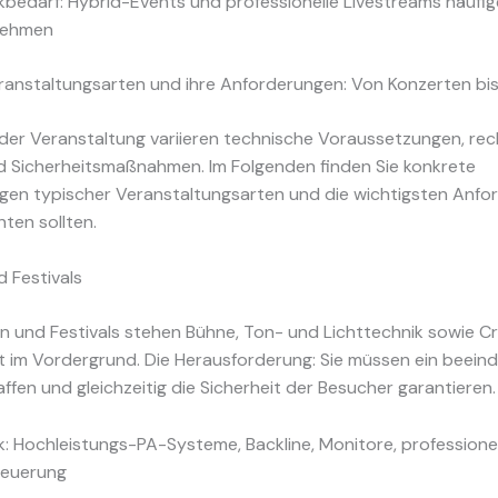
kbedarf: Hybrid-Events und professionelle Livestreams häufig
nehmen
ranstaltungsarten und ihre Anforderungen: Von Konzerten bi
der Veranstaltung variieren technische Voraussetzungen, rec
d Sicherheitsmaßnahmen. Im Folgenden finden Sie konkrete
gen typischer Veranstaltungsarten und die wichtigsten Anfo
hten sollten.
 Festivals
en und Festivals stehen Bühne, Ton- und Lichttechnik sowie 
im Vordergrund. Die Herausforderung: Sie müssen ein beein
affen und gleichzeitig die Sicherheit der Besucher garantieren.
k: Hochleistungs-PA-Systeme, Backline, Monitore, professione
teuerung