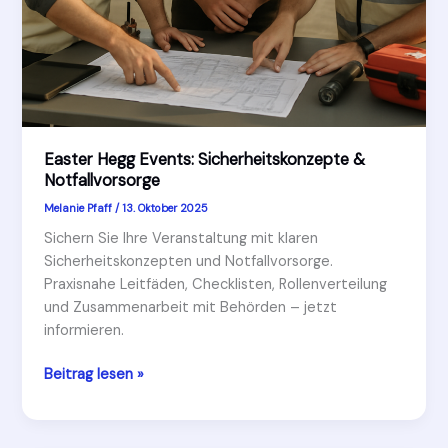
Easter Hegg Events: Sicherheitskonzepte &
Notfallvorsorge
Melanie Pfaff
/
13. Oktober 2025
Sichern Sie Ihre Veranstaltung mit klaren
Sicherheitskonzepten und Notfallvorsorge.
Praxisnahe Leitfäden, Checklisten, Rollenverteilung
und Zusammenarbeit mit Behörden – jetzt
informieren.
Easter
Beitrag lesen »
Hegg
Events:
Sicherheitskonzepte