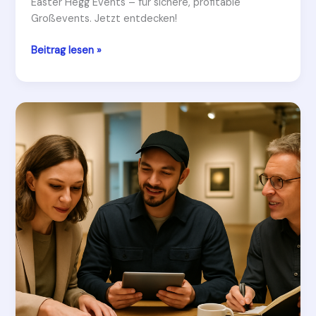
Easter Hegg Events – für sichere, profitable
Großevents. Jetzt entdecken!
Easter
Beitrag lesen »
Hegg
Events:
Groß-
Outdoor-
Sportevents
planen