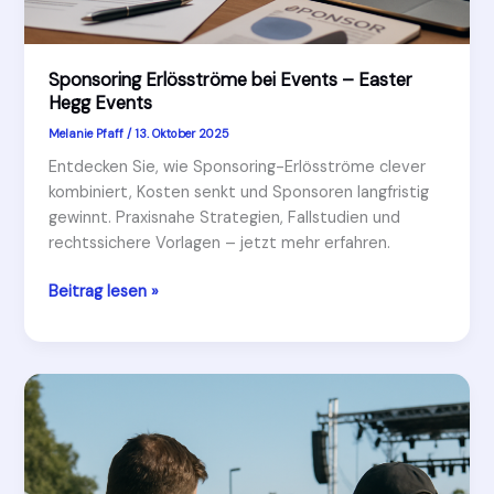
Sponsoring Erlösströme bei Events – Easter
Hegg Events
Melanie Pfaff
/
13. Oktober 2025
Entdecken Sie, wie Sponsoring-Erlösströme clever
kombiniert, Kosten senkt und Sponsoren langfristig
gewinnt. Praxisnahe Strategien, Fallstudien und
rechtssichere Vorlagen – jetzt mehr erfahren.
Sponsoring
Beitrag lesen »
Erlösströme
bei
Events
–
Easter
Hegg
Events