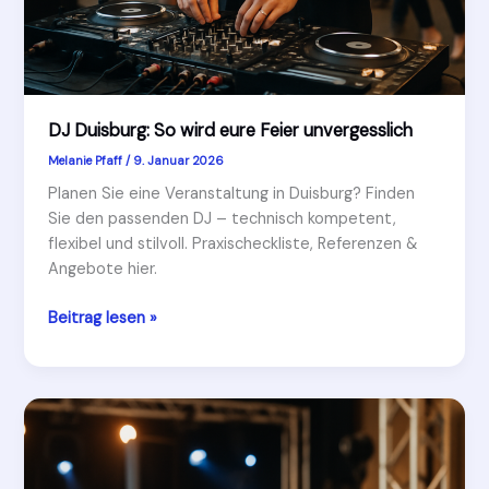
DJ Duisburg: So wird eure Feier unvergesslich
Melanie Pfaff
/
9. Januar 2026
Planen Sie eine Veranstaltung in Duisburg? Finden
Sie den passenden DJ – technisch kompetent,
flexibel und stilvoll. Praxischeckliste, Referenzen &
Angebote hier.
DJ
Beitrag lesen »
Duisburg:
So
wird
eure
Feier
unvergesslich