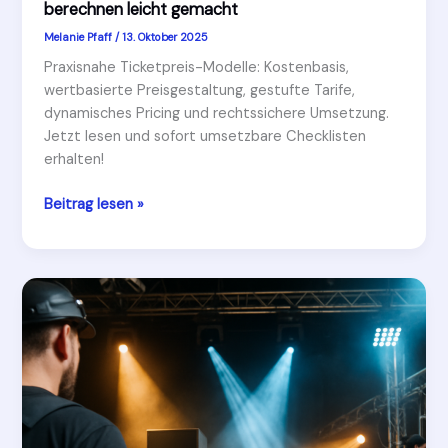
berechnen leicht gemacht
Melanie Pfaff
/
13. Oktober 2025
Praxisnahe Ticketpreis-Modelle: Kostenbasis,
wertbasierte Preisgestaltung, gestufte Tarife,
dynamisches Pricing und rechtssichere Umsetzung.
Jetzt lesen und sofort umsetzbare Checklisten
erhalten!
Easter
Beitrag lesen »
Hegg
Events:
Ticketpreis-
Modelle
berechnen
leicht
gemacht