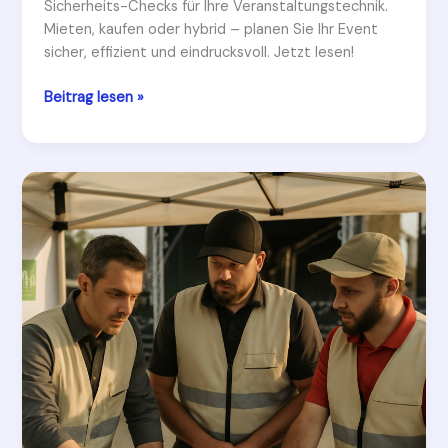
Sicherheits-Checks für Ihre Veranstaltungstechnik.
Mieten, kaufen oder hybrid – planen Sie Ihr Event
sicher, effizient und eindrucksvoll. Jetzt lesen!
Veranstaltungstechnik
Beitrag lesen »
Ausrüstungsbedarf:
Easter
Hegg
Events