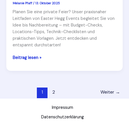
Melanie Pfaff
/
13. Oktober 2025
Planen Sie eine private Feier? Unser praxisnaher
Leitfaden von Easter Hegg Events begleitet Sie von
Idee bis Nachbereitung – mit Budget-Checks,
Locations-Tipps, Technik-Checklisten und
praktischen Vorlagen. Jetzt entdecken und
entspannt durchstarten!
Private
Beitrag lesen »
Feiern
und
Anlässe:
Tipps
von
1
2
Weiter
→
Easter
Hegg
Impressum
Events
Datenschutzerklärung