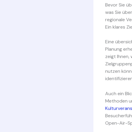
Bevor Sie üb
was Sie über
regionale Ve
Ein klares Z
Eine übersic
Planung erhe
zeigt Ihnen,
Zielgruppenp
nutzen könn
identifiziere
Auch ein Bli
Methoden und
Kulturveran
Besucherführ
Open-Air-Sp