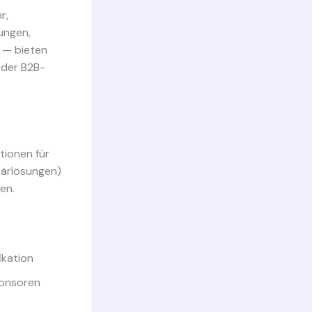
r,
ungen,
n — bieten
oder B2B-
tionen für
tärlösungen)
en.
ikation
ponsoren