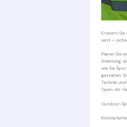
Erobern Sie 
wird — siche
Planen Sie e
Anleitung, d
wie Sie Spo
gestalten. S
Technik und 
Open-Air-Gr
Outdoor-Spo
Konzeptphase