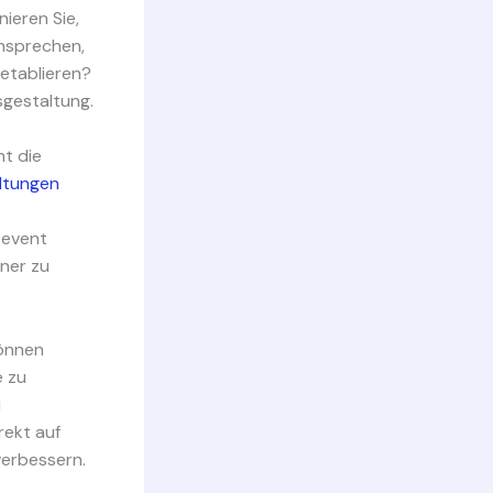
ieren Sie,
ansprechen,
 etablieren?
sgestaltung.
ht die
ltungen
tevent
ner zu
können
e zu
u
rekt auf
erbessern.