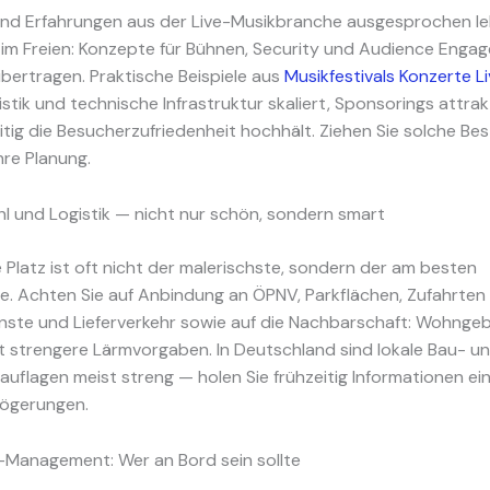
sind Erfahrungen aus der Live-Musikbranche ausgesprochen leh
im Freien: Konzepte für Bühnen, Security und Audience Enga
übertragen. Praktische Beispiele aus
Musikfestivals Konzerte L
stik und technische Infrastruktur skaliert, Sponsorings attrak
itig die Besucherzufriedenheit hochhält. Ziehen Sie solche Be
Ihre Planung.
l und Logistik — nicht nur schön, sondern smart
 Platz ist oft nicht der malerischste, sondern der am besten
e. Achten Sie auf Anbindung an ÖPNV, Parkflächen, Zufahrten 
nste und Lieferverkehr sowie auf die Nachbarschaft: Wohngeb
t strengere Lärmvorgaben. In Deutschland sind lokale Bau- u
uflagen meist streng — holen Sie frühzeitig Informationen ein
ögerungen.
-Management: Wer an Bord sein sollte