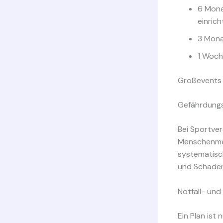
6 Mona
einric
3 Monat
1 Woch
Großevents 
Gefährdungsa
Bei Sportve
Menschenmen
systematisch
und Schaden
Notfall- und
Ein Plan ist