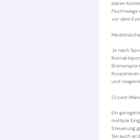
klaren Kommu
Fluchtwege 
vor dem Even
Medizinische
Je nach Spor
Kontaktsport
Breitensport
Kooperieren
und reagiere
Crowd-Mana
Ein geregelt
multiple Ein
Steuerung gr
Sie auch an 