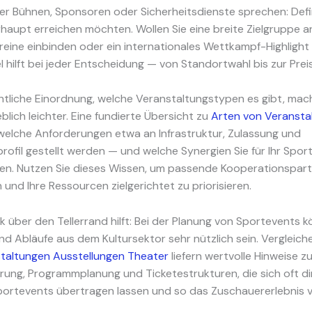
er Bühnen, Sponsoren oder Sicherheitsdienste sprechen: Defin
haupt erreichen möchten. Wollen Sie eine breite Zielgruppe 
reine einbinden oder ein internationales Wettkampf-Highlight
iel hilft bei jeder Entscheidung — von Standortwahl bis zur Prei
htliche Einordnung, welche Veranstaltungstypen es gibt, mac
blich leichter. Eine fundierte Übersicht zu
Arten von Veransta
 welche Anforderungen etwa an Infrastruktur, Zulassung und
rofil gestellt werden — und welche Synergien Sie für Ihr Spor
en. Nutzen Sie dieses Wissen, um passende Kooperationspart
n und Ihre Ressourcen zielgerichtet zu priorisieren.
ck über den Tellerrand hilft: Bei der Planung von Sportevents 
 Abläufe aus dem Kultursektor sehr nützlich sein. Vergleich
staltungen Ausstellungen Theater
liefern wertvolle Hinweise z
ung, Programmplanung und Ticketestrukturen, die sich oft di
ortevents übertragen lassen und so das Zuschauererlebnis v