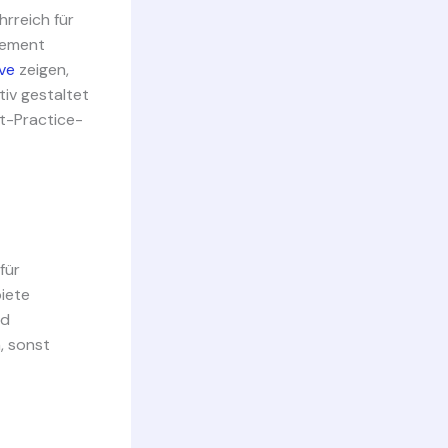
rreich für
gement
ive
zeigen,
tiv gestaltet
st-Practice-
für
iete
nd
, sonst