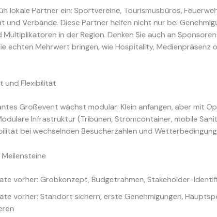
rüh lokale Partner ein: Sportvereine, Tourismusbüros, Feuerweh
 und Verbände. Diese Partner helfen nicht nur bei Genehmig
 Multiplikatoren in der Region. Denken Sie auch an Sponsore
die echten Mehrwert bringen, wie Hospitality, Medienpräsenz 
t und Flexibilität
antes Großevent wächst modular: Klein anfangen, aber mit Op
odulare Infrastruktur (Tribünen, Stromcontainer, mobile Sani
ibilität bei wechselnden Besucherzahlen und Wetterbedingung
 Meilensteine
ate vorher: Grobkonzept, Budgetrahmen, Stakeholder-Identif
ate vorher: Standort sichern, erste Genehmigungen, Haupts
eren