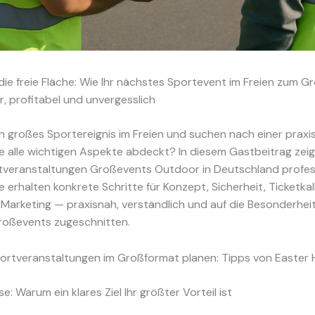
die freie Fläche: Wie Ihr nächstes Sportevent im Freien zum G
r, profitabel und unvergesslich
in großes Sportereignis im Freien und suchen nach einer prax
ie alle wichtigen Aspekte abdeckt? In diesem Gastbeitrag zeig
rtveranstaltungen Großevents Outdoor in Deutschland profess
ie erhalten konkrete Schritte für Konzept, Sicherheit, Ticketkal
Marketing — praxisnah, verständlich und auf die Besonderhei
oßevents zugeschnitten.
rtveranstaltungen im Großformat planen: Tipps von Easter 
: Warum ein klares Ziel Ihr größter Vorteil ist