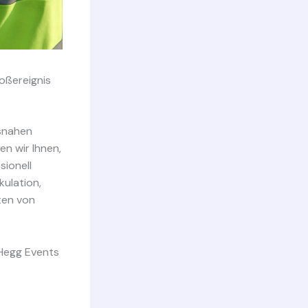
roßereignis
isnahen
en wir Ihnen,
ionell
kulation,
ten von
Hegg Events