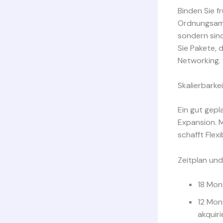
Binden Sie f
Ordnungsamt
sondern sind
Sie Pakete, 
Networking.
Skalierbarkei
Ein gut gepl
Expansion. M
schafft Flex
Zeitplan und
18 Mon
12 Mon
akquiri