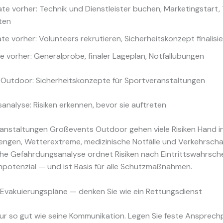
te vorher: Technik und Dienstleister buchen, Marketingstart, 
hten
e vorher: Volunteers rekrutieren, Sicherheitskonzept finalisi
e vorher: Generalprobe, finaler Lageplan, Notfallübungen
Outdoor: Sicherheitskonzepte für Sportveranstaltungen
nalyse: Risiken erkennen, bevor sie auftreten
ranstaltungen Großevents Outdoor gehen viele Risiken Hand i
gen, Wetterextreme, medizinische Notfälle und Verkehrscha
e Gefährdungsanalyse ordnet Risiken nach Eintrittswahrschei
potenzial — und ist Basis für alle Schutzmaßnahmen.
 Evakuierungspläne — denken Sie wie ein Rettungsdienst
 nur so gut wie seine Kommunikation. Legen Sie feste Ansprech