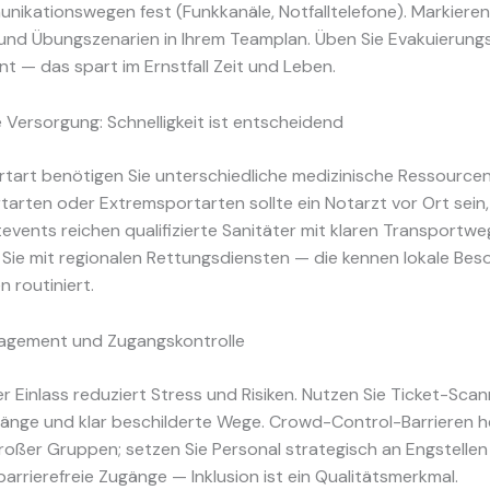
nikationswegen fest (Funkkanäle, Notfalltelefone). Markieren
und Übungszenarien in Ihrem Teamplan. Üben Sie Evakuierung
t — das spart im Ernstfall Zeit und Leben.
 Versorgung: Schnelligkeit ist entscheidend
tart benötigen Sie unterschiedliche medizinische Ressourcen
arten oder Extremsportarten sollte ein Notarzt vor Ort sein,
events reichen qualifizierte Sanitäter mit klaren Transportwe
 Sie mit regionalen Rettungsdiensten — die kennen lokale Bes
n routiniert.
gement und Zugangskontrolle
er Einlass reduziert Stress und Risiken. Nutzen Sie Ticket-Scan
gänge und klar beschilderte Wege. Crowd-Control-Barrieren he
oßer Gruppen; setzen Sie Personal strategisch an Engstellen
barrierefreie Zugänge — Inklusion ist ein Qualitätsmerkmal.