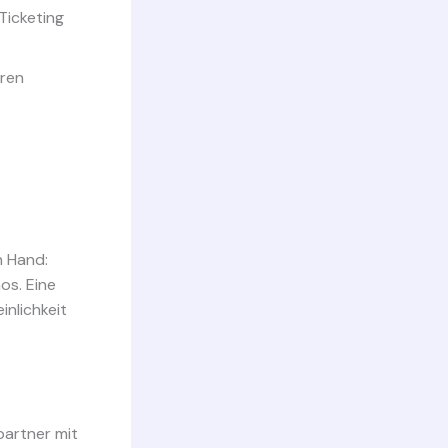
Ticketing
eren
n Hand:
os. Eine
nlichkeit
partner mit