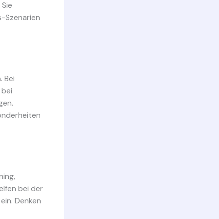
 Sie
s-Szenarien
. Bei
 bei
gen.
onderheiten
ning,
lfen bei der
 ein. Denken