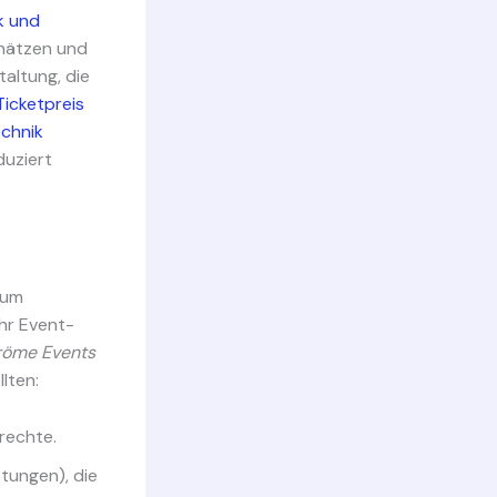
k und
chätzen und
altung, die
Ticketpreis
chnik
duziert
 um
hr Event-
röme Events
lten:
rechte.
stungen), die