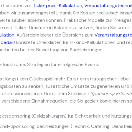
 Leitfaden zur
Ticketpreis-Kalkulation, Veranstaltungstechni
ben wir zusammengestellt, damit Sie Kosten realistisch eins
rte sauber ableiten können. Praktische Modelle zur Preisgest
te und Ticket-Umsätze in Relation zu setzen, finden Sie unter
ulation
. Außerdem bietet die Übersicht zum
Veranstaltungste
sbedarf
konkrete Checklisten für In-kind-Kalkulationen und re
herheiten bei der Bewertung von Sachleistungen.
rlösströme: Strategien für erfolgreiche Events
st längst kein Glücksspiel mehr. Es ist ein strategischer Hebel,
gskosten zu senken, zusätzliche Umsätze zu generieren und I
 professionalisieren. Unter dem Stichwort
Sponsoring Erlösst
 verschiedene Einnahmequellen, die Sie gezielt kombinieren sol
ektsponsoring (Geldzahlungen) für Sichtbarkeit und Nutzungs
kind-Sponsoring: Sachleistungen (Technik, Catering, Dienstlei