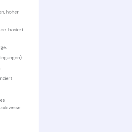
en, hoher
nce-basiert
rge.
ingungen).
.
nziert
res
pielsweise