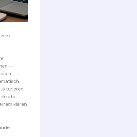
Event
re
ehen —
diesem
ematisch
ukturieren,
onkrete
einem klaren
zende