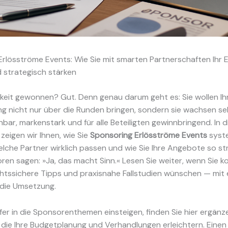
rlösströme Events: Wie Sie mit smarten Partnerschaften Ihr 
nd strategisch stärken
eit gewonnen? Gut. Denn genau darum geht es: Sie wollen Ih
ng nicht nur über die Runden bringen, sondern sie wachsen s
lanbar, markenstark und für alle Beteiligten gewinnbringend. In 
zeigen wir Ihnen, wie Sie
Sponsoring Erlösströme Events
syst
lche Partner wirklich passen und wie Sie Ihre Angebote so str
en sagen: »Ja, das macht Sinn.« Lesen Sie weiter, wenn Sie k
chtssichere Tipps und praxisnahe Fallstudien wünschen — mit 
 die Umsetzung.
efer in die Sponsorenthemen einsteigen, finden Sie hier ergän
die Ihre Budgetplanung und Verhandlungen erleichtern. Einen