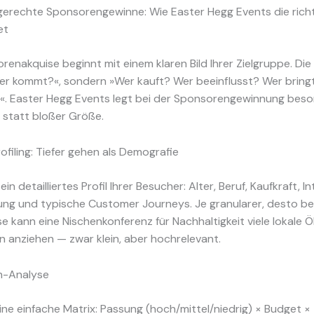
gerechte Sponsorengewinne: Wie Easter Hegg Events die rich
et
enakquise beginnt mit einem klaren Bild Ihrer Zielgruppe. Die 
Wer kommt?«, sondern »Wer kauft? Wer beeinflusst? Wer bring
«. Easter Hegg Events legt bei der Sponsorengewinnung bes
 statt bloßer Größe.
filing: Tiefer gehen als Demografie
 ein detailliertes Profil Ihrer Besucher: Alter, Beruf, Kaufkraft, I
ng und typische Customer Journeys. Je granularer, desto be
se kann eine Nischenkonferenz für Nachhaltigkeit viele lokale 
 anziehen — zwar klein, aber hochrelevant.
h-Analyse
ine einfache Matrix: Passung (hoch/mittel/niedrig) × Budget ×