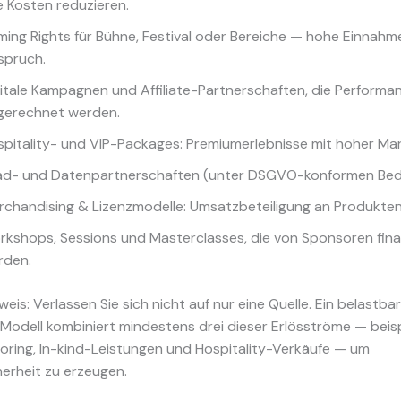
e Kosten reduzieren.
ing Rights für Bühne, Festival oder Bereiche — hohe Einnahm
spruch.
itale Kampagnen und Affiliate-Partnerschaften, die Performa
gerechnet werden.
pitality- und VIP-Packages: Premiumerlebnisse mit hoher Ma
ad- und Datenpartnerschaften (unter DSGVO-konformen Bed
rchandising & Lizenzmodelle: Umsatzbeteiligung an Produkten
kshops, Sessions und Masterclasses, die von Sponsoren fina
rden.
weis: Verlassen Sie sich nicht auf nur eine Quelle. Ein belastba
Modell kombiniert mindestens drei dieser Erlösströme — beis
ring, In-kind-Leistungen und Hospitality-Verkäufe — um
erheit zu erzeugen.