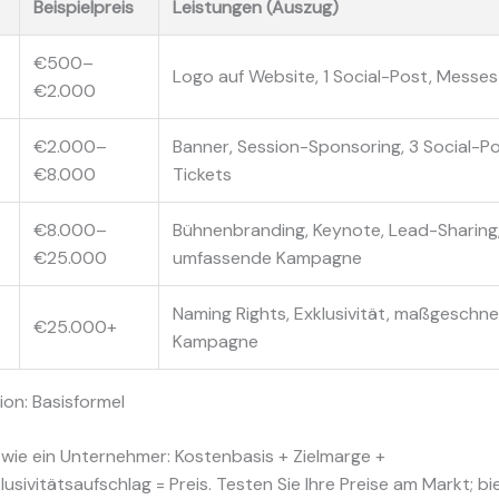
Beispielpreis
Leistungen (Auszug)
€500–
Logo auf Website, 1 Social-Post, Messe
€2.000
€2.000–
Banner, Session-Sponsoring, 3 Social-Po
€8.000
Tickets
€8.000–
Bühnenbranding, Keynote, Lead-Sharing
€25.000
umfassende Kampagne
Naming Rights, Exklusivität, maßgeschne
€25.000+
Kampagne
ion: Basisformel
wie ein Unternehmer: Kostenbasis + Zielmarge +
usivitätsaufschlag = Preis. Testen Sie Ihre Preise am Markt; bi