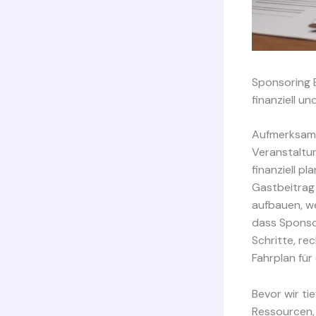
Sponsoring E
finanziell u
Aufmerksamk
Veranstaltu
finanziell p
Gastbeitrag 
aufbauen, we
dass Sponsor
Schritte, re
Fahrplan für
Bevor wir ti
Ressourcen, 