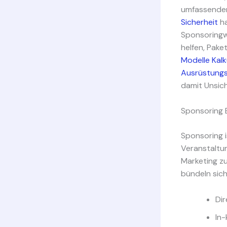
umfassenden
Sicherheit
ha
Sponsoringwe
helfen, Pake
Modelle Kalk
Ausrüstung
damit Unsic
Sponsoring E
Sponsoring i
Veranstaltun
Marketing zu
bündeln sich
Dir
In-