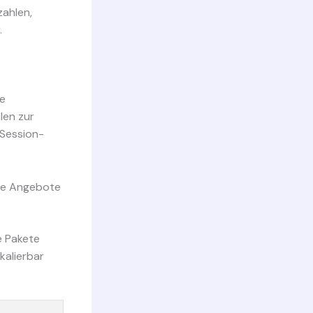
zahlen,
.
ie
len zur
 Session-
kte Angebote
e Pakete
kalierbar