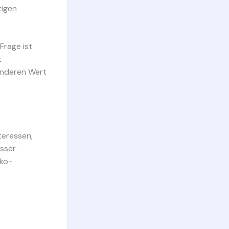
tigen
Frage ist
t
onderen Wert
nteressen,
sser.
Öko-