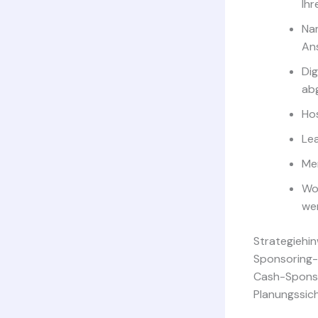
Ihr
Nam
An
Dig
ab
Hos
Le
Me
Wor
we
Strategiehin
Sponsoring-
Cash-Sponso
Planungssich